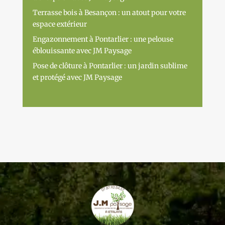
Terrasse bois à Besançon : un atout pour votre
espace extérieur
Engazonnement à Pontarlier : une pelouse
éblouissante avec JM Paysage
Pose de clôture à Pontarlier : un jardin sublime
et protégé avec JM Paysage