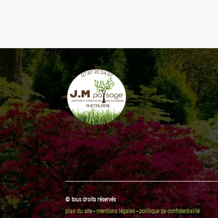
© tous droits réservés
plan du site
-
mentions légales
-
politique de confidentialité