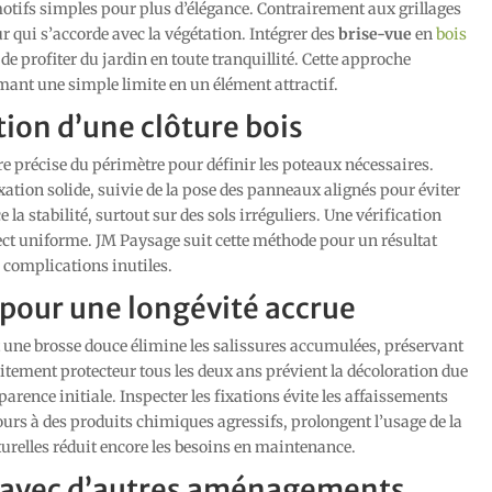
motifs simples pour plus d’élégance. Contrairement aux grillages
r qui s’accorde avec la végétation. Intégrer des
brise-vue
en
bois
 de profiter du jardin en toute tranquillité. Cette approche
rmant une simple limite en un élément attractif.
tion d’une clôture bois
e précise du périmètre pour définir les poteaux nécessaires.
xation solide, suivie de la pose des panneaux alignés pour éviter
e la stabilité, surtout sur des sols irréguliers. Une vérification
ect uniforme. JM Paysage suit cette méthode pour un résultat
s complications inutiles.
 pour une longévité accrue
t une brosse douce élimine les salissures accumulées, préservant
aitement protecteur tous les deux ans prévient la décoloration due
parence initiale. Inspecter les fixations évite les affaissements
ours à des produits chimiques agressifs, prolongent l’usage de la
turelles réduit encore les besoins en maintenance.
e avec d’autres aménagements